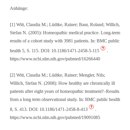
Anhänge:
[1] Witt, Claudia M.; Lüdtke, Rainer; Baur, Roland; Willich,
Stefan N. (2005): Homeopathic medical practice. Long-term
results of a cohort study with 3981 patients. In: BMC public
health 5, S. 115. DOI: 10.1186/1471-2458-5-115
.
https://www.ncbi.nlm.nih.gov/pubmed/16266440
[2] Witt, Claudia M.; Lüdtke, Rainer; Mengler, Nils;
Willich, Stefan N. (2008): How healthy are chronically ill
patients after eight years of homeopathic treatment?–Results
from a long term observational study. In: BMC public health
8, S. 413. DOI: 10.1186/1471-2458-8-413
.
https://www.ncbi.nlm.nih.gov/pubmed/19091085