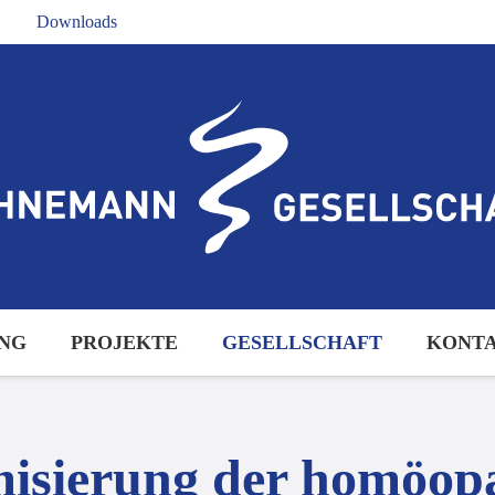
Downloads
NG
PROJEKTE
GESELLSCHAFT
KONT
isierung der homöop