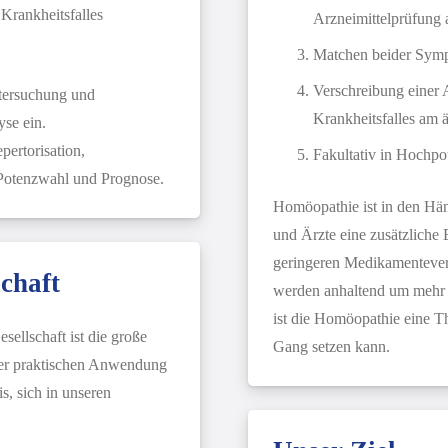
 Krankheitsfalles
Arzneimittelprüfun
Matchen beider Sympt
Verschreibung einer
tersuchung und
Krankheitsfalles am ä
yse ein.
pertorisation,
Fakultativ in Hochpo
 Potenzwahl und Prognose.
Homöopathie ist in den Hän
und Ärzte eine zusätzliche 
geringeren Medikamentever
chaft
werden anhaltend um mehr a
ist die Homöopathie eine Th
ellschaft ist die große
Gang setzen kann.
 der praktischen Anwendung
, sich in unseren