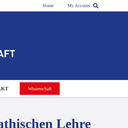
Home
My Account
AKT
Wissenschaft
athischen Lehre