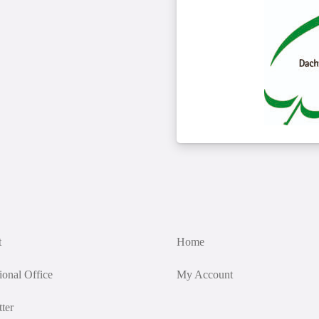
t
Home
tional Office
My Account
ter