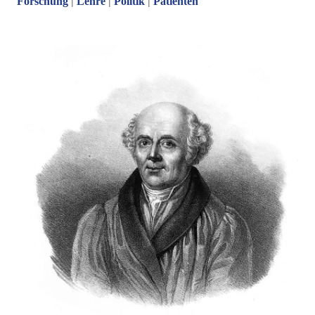
Forschung
|
Lehre
|
Politik
|
Patienten